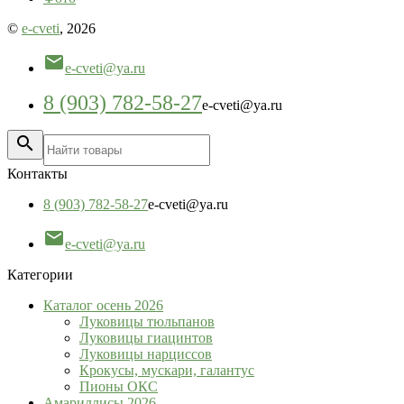
©
e-cveti
, 2026

e-cveti@ya.ru
8 (903) 782-58-27
e-cveti@ya.ru

Контакты
8 (903) 782-58-27
e-cveti@ya.ru

e-cveti@ya.ru
Категории
Каталог осень 2026
Луковицы тюльпанов
Луковицы гиацинтов
Луковицы нарциссов
Крокусы, мускари, галантус
Пионы ОКС
Амариллисы 2026