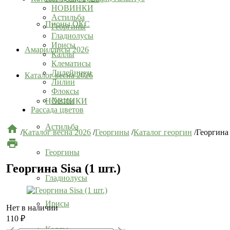
НОВИНКИ
Астильба
Пионы ОКС
Георгины
Гладиолусы
Ирисы
Амариллисы 2026
Каллы
Клематисы
Лилейники
Каталог весна 2026
Лилии
Флоксы
Хосты
НОВИНКИ
Рассада цветов
Астильба

/
Каталог весна 2026
/
Георгины
/
Каталог георгин
/
Георгина 

Георгины
Георгина Sisa (1 шт.)
Гладиолусы
Ирисы
Нет в наличии
110
₽


Каллы