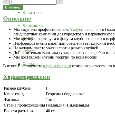
Клематисы
Описание
Лилейники
Мы закупаем профессиональный
клубни георгин
в Голла
ландшафтные компании для городского и паркового озел
Лилии
Мы вручную сортируем и фасуем клубни георгин в перфо
Перфорированный пакет или обеспечивает клубням нео
На каждом пакете указан сорт и размер клубней
Флоксы
Дополнительно Ваш заказ упаковывается в коробки или
Мы доставляем клубни георгин по всей России
Хосты
В итоге Вы получаете
клубни георгин
отличного качества по 
Характеристики
Рассада цветов
Размер клубней
I
Класс (тип)
Георгины бордюрные
Фасовка
1 шт.
Страна происхождения
Голландия (Нидерланды)
Высота растения
40 см